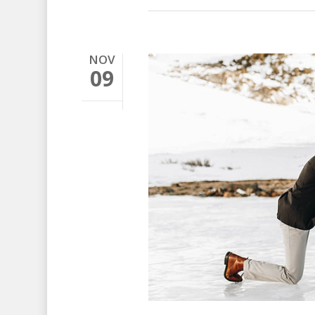
NOV
09