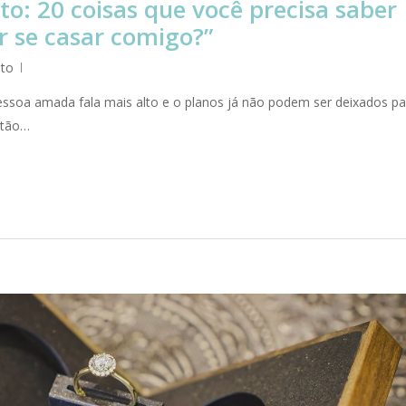
o: 20 coisas que você precisa saber
r se casar comigo?”
to
ssoa amada fala mais alto e o planos já não podem ser deixados pa
 tão…