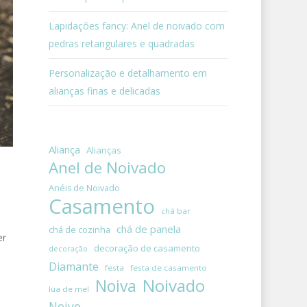
Lapidações fancy: Anel de noivado com
pedras retangulares e quadradas
Personalização e detalhamento em
alianças finas e delicadas
Aliança
Alianças
Anel de Noivado
Anéis de Noivado
Casamento
chá bar
chá de panela
chá de cozinha
er
decoração de casamento
decoração
Diamante
festa
festa de casamento
Noivado
Noiva
lua de mel
Noivo