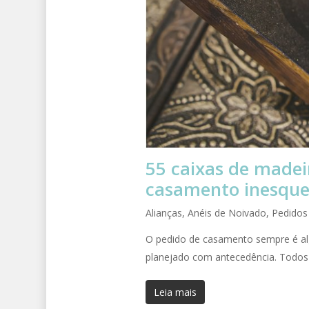
55 caixas de madei
casamento inesque
Alianças
,
Anéis de Noivado
,
Pedidos
O pedido de casamento sempre é algo
planejado com antecedência. Todos
Leia mais