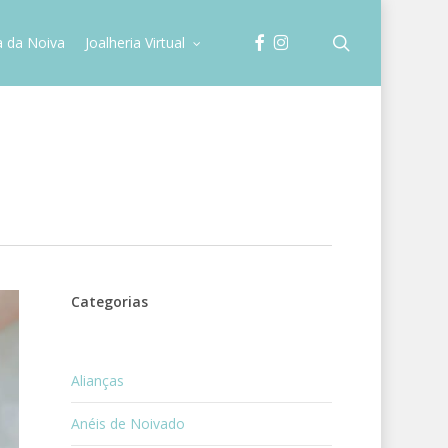
facebook
instagram
search
a da Noiva
Joalheria Virtual
Categorias
Alianças
Anéis de Noivado