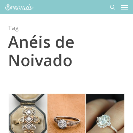
Men
Skip
to
search
main
content
Tag
Anéis de
Noivado