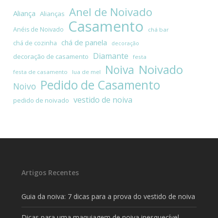
Anel de Noivado
Aliança
Alianças
Casamento
Anéis de Noivado
chá bar
chá de panela
chá de cozinha
decoração
Diamante
decoração de casamento
festa
Noivado
Noiva
festa de casamento
lua de mel
Pedido de Casamento
Noivo
vestido de noiva
pedido de noivado
Artigos Recentes
Guia da noiva: 7 dicas para a prova do vestido de noiva
Dicas para uma maquiagem de noiva inesquecível