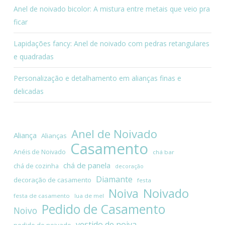
Anel de noivado bicolor: A mistura entre metais que veio pra
ficar
Lapidações fancy: Anel de noivado com pedras retangulares
e quadradas
Personalização e detalhamento em alianças finas e
delicadas
Anel de Noivado
Aliança
Alianças
Casamento
Anéis de Noivado
chá bar
chá de panela
chá de cozinha
decoração
Diamante
decoração de casamento
festa
Noivado
Noiva
festa de casamento
lua de mel
Pedido de Casamento
Noivo
vestido de noiva
pedido de noivado