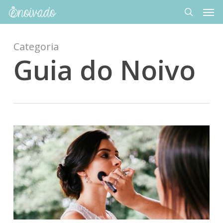
Men
Skip
to
search
main
content
Categoria
Guia do Noivo