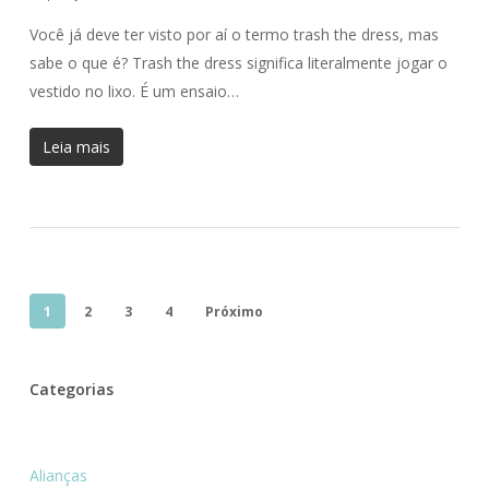
Você já deve ter visto por aí o termo trash the dress, mas
sabe o que é? Trash the dress significa literalmente jogar o
vestido no lixo. É um ensaio…
Leia mais
1
2
3
4
Próximo
Categorias
Alianças