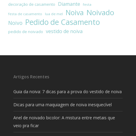
Diamante
decoração de casamento
festa
Noivado
Noiva
festa de casamento
lua de mel
Pedido de Casamento
Noivo
vestido de noiva
pedido de noivado
Artigos Recentes
Guia da noiva: 7 dicas para a prova do vestido de noiva
Dicas para uma maquiagem de noiva inesquecível
Anel de noivado bicolor: A mistura entre metais que
veio pra ficar