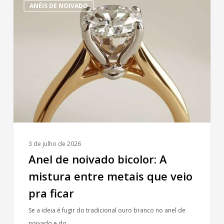
ANÉIS DE NOIVADO
de
noivado
bicolor:
A
mistura
entre
metais
que
veio
pra
ficar
3 de julho de 2026
Anel de noivado bicolor: A
mistura entre metais que veio
pra ficar
Se a ideia é fugir do tradicional ouro branco no anel de
noivado e do…