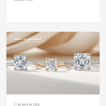
Lapidações
ANÉIS DE NOIVADO
fancy:
Anel
de
noivado
com
pedras
retangulares
e
quadradas
17 de abril de 2026