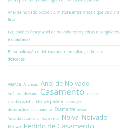
Anel de noivado bicolor: A mistura entre metais que veio pra
ficar
Lapidações fancy: Anel de noivado com pedras retangulares
e quadradas
Personalização e detalhamento em alianças finas e
delicadas
Anel de Noivado
Aliança
Alianças
Casamento
Anéis de Noivado
chá bar
chá de panela
chá de cozinha
decoração
Diamante
decoração de casamento
festa
Noivado
Noiva
festa de casamento
lua de mel
Pedido de Casamento
Noivo