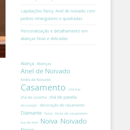
Lapidações fancy: Anel de noivado com
pedras retangulares e quadradas
Personalização e detalhamento em
alianças finas e delicadas
Aliança
Alianças
Anel de Noivado
Anéis de Noivado
Casamento
chá bar
chá de panela
chá de cozinha
decoração de casamento
decoração
Diamante
festa
festa de casamento
Noivado
Noiva
lua de mel
Noivo