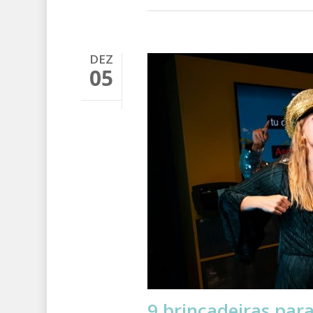
DEZ
05
9 brincadeiras par