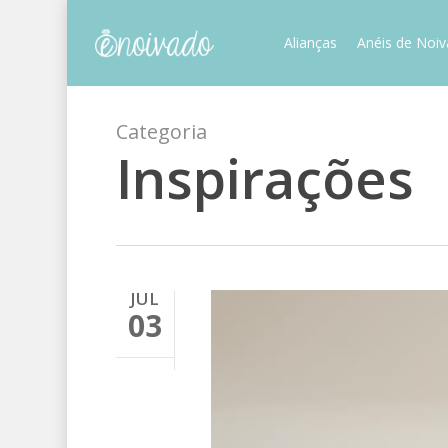
Skip
to
Alianças
Anéis de Noi
main
content
Categoria
Inspirações
JUL
03