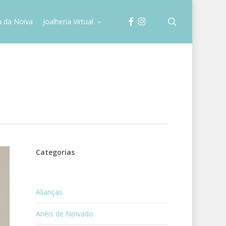
facebook
instagram
search
a da Noiva
Joalheria Virtual
Categorias
Alianças
Anéis de Noivado