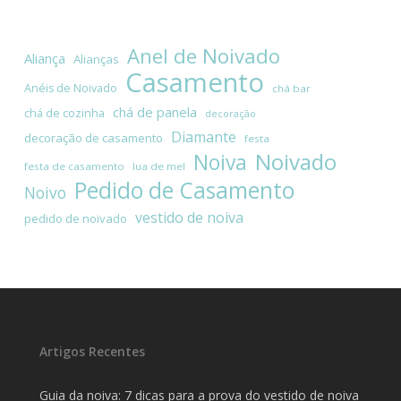
Anel de Noivado
Aliança
Alianças
Casamento
Anéis de Noivado
chá bar
chá de panela
chá de cozinha
decoração
Diamante
decoração de casamento
festa
Noivado
Noiva
festa de casamento
lua de mel
Pedido de Casamento
Noivo
vestido de noiva
pedido de noivado
Artigos Recentes
Guia da noiva: 7 dicas para a prova do vestido de noiva