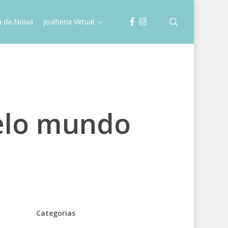
facebook
instagram
search
a da Noiva
Joalheria Virtual
elo mundo
Categorias