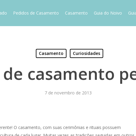
vado
Pedidos de Casamento
Casamento
Guia do Noivo
Gui
Casamento
Curiosidades
s de casamento p
7 de novembro de 2013
erente! O casamento, com suas cerimônias e rituais possuem
cultura de cada lugar. Muitas vezes as tradições seguidas em outros