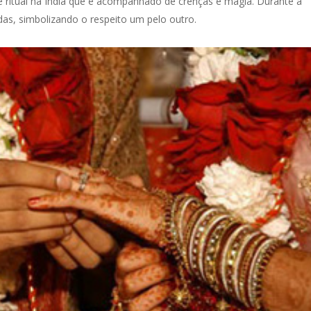
e ritual na Índia que é acompanhado de crenças e magia. Durante a
idas, simbolizando o respeito um pelo outro.