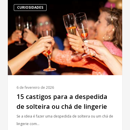
15
CURIOSIDADES
castigos
para
a
despedida
de
solteira
ou
chá
de
lingerie
6 de fevereiro de 2026
15 castigos para a despedida
de solteira ou chá de lingerie
Se a ideia é fazer uma despedida de solteira ou um chá de
lingerie com…