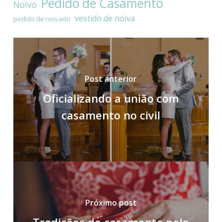
Pedido de Casamento
Noivo
vestido de noiva
pedido de noivado
Post anterior
Oficializando a união com
casamento no civil
Próximo post
Tradições de casamento pelo