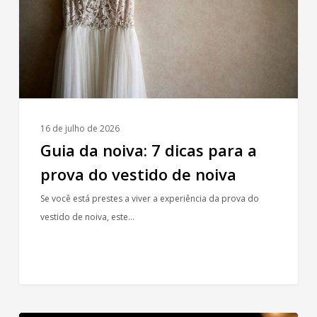
para
a
prova
do
vestido
de
noiva
16 de julho de 2026
Guia da noiva: 7 dicas para a
prova do vestido de noiva
Se você está prestes a viver a experiência da prova do
vestido de noiva, este…