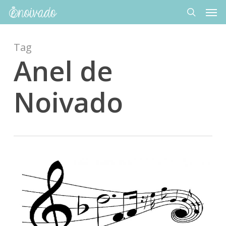
Men
Skip
to
search
main
content
Tag
Anel de
Noivado