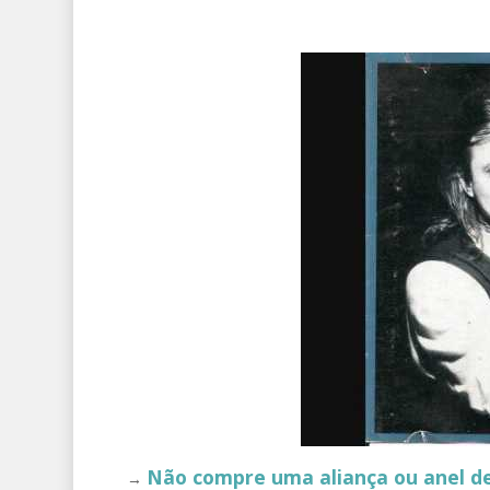
Não compre uma aliança ou anel de 
→