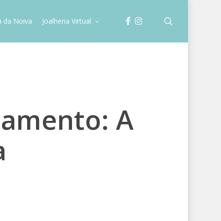
facebook
instagram
search
a da Noiva
Joalheria Virtual
samento: A
a