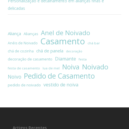
Personalização e detalhamento em alianças finas e
delicadas
Anel de Noivado
Aliança
Alianças
Casamento
Anéis de Noivado
chá bar
chá de panela
chá de cozinha
decoração
Diamante
decoração de casamento
festa
Noivado
Noiva
festa de casamento
lua de mel
Pedido de Casamento
Noivo
vestido de noiva
pedido de noivado
Artigos Recentes