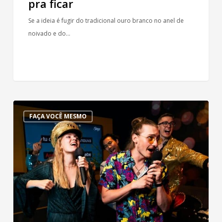
pra ficar
Se a ideia é fugir do tradicional ouro branco no anel de
noivado e do…
9
FAÇA VOCÊ MESMO
brincadeiras
para
deixar
o
seu
chá-
bar
ainda