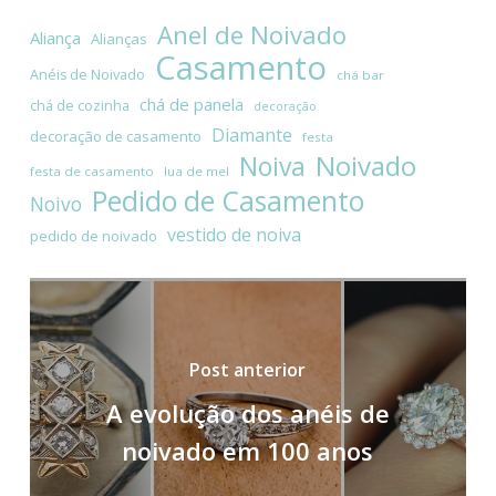
Anel de Noivado
Aliança
Alianças
Casamento
Anéis de Noivado
chá bar
chá de panela
chá de cozinha
decoração
Diamante
decoração de casamento
festa
Noivado
Noiva
festa de casamento
lua de mel
Pedido de Casamento
Noivo
vestido de noiva
pedido de noivado
Post anterior
A evolução dos anéis de
noivado em 100 anos