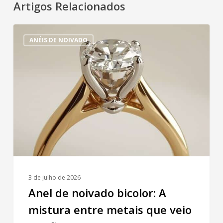
Artigos Relacionados
Anel
ANÉIS DE NOIVADO
de
noivado
bicolor:
A
mistura
entre
metais
que
veio
pra
ficar
3 de julho de 2026
Anel de noivado bicolor: A
mistura entre metais que veio