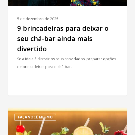
mais
divertido
5 de dezembro de 2025
9 brincadeiras para deixar o
seu chá-bar ainda mais
divertido
Se a ideia é distrair os seus convidados, preparar opções
de brincadeiras para o chá-bar…
Cronograma
FAÇA VOCÊ MESMO
de
organização
do