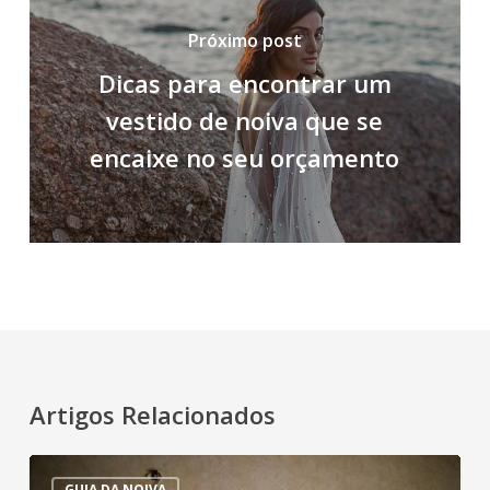
Próximo post
Dicas para encontrar um
vestido de noiva que se
encaixe no seu orçamento
Artigos Relacionados
Guia
GUIA DA NOIVA