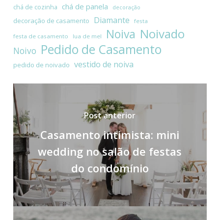
chá de panela
chá de cozinha
decoração
Diamante
decoração de casamento
festa
Noivado
Noiva
festa de casamento
lua de mel
Pedido de Casamento
Noivo
vestido de noiva
pedido de noivado
Post anterior
Casamento intimista: mini
wedding no salão de festas
do condomínio