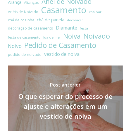
Anel de Noivado
Aliança
Alianças
Casamento
Anéis de Noivado
chá bar
chá de panela
chá de cozinha
decoração
Diamante
decoração de casamento
festa
Noivado
Noiva
festa de casamento
lua de mel
Pedido de Casamento
Noivo
vestido de noiva
pedido de noivado
Post anterior
O que esperar do processo de
ajuste e alterações em um
vestido de noiva