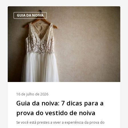
Guia
GUIA DA NOIVA
da
noiva:
7
dicas
para
a
prova
do
vestido
de
noiva
16 de julho de 2026
Guia da noiva: 7 dicas para a
prova do vestido de noiva
Se você está prestes a viver a experiência da prova do