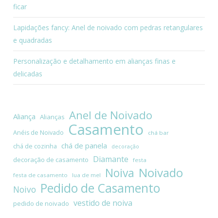
ficar
Lapidações fancy: Anel de noivado com pedras retangulares
e quadradas
Personalização e detalhamento em alianças finas e
delicadas
Anel de Noivado
Aliança
Alianças
Casamento
Anéis de Noivado
chá bar
chá de panela
chá de cozinha
decoração
Diamante
decoração de casamento
festa
Noivado
Noiva
festa de casamento
lua de mel
Pedido de Casamento
Noivo
vestido de noiva
pedido de noivado