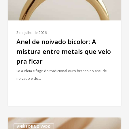
que
veio
pra
ficar
3 de julho de 2026
Anel de noivado bicolor: A
mistura entre metais que veio
pra ficar
Se a ideia é fugir do tradicional ouro branco no anel de
noivado e do…
Lapidações
ANÉIS DE NOIVADO
fancy: