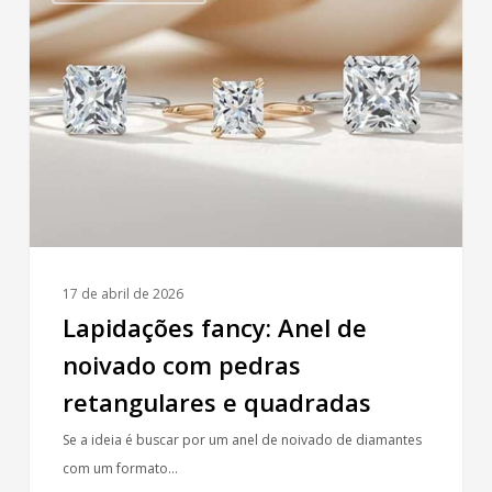
Anel
de
noivado
com
pedras
retangulares
e
quadradas
17 de abril de 2026
Lapidações fancy: Anel de
noivado com pedras
retangulares e quadradas
Se a ideia é buscar por um anel de noivado de diamantes
com um formato…