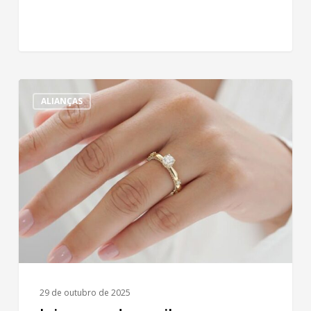
Joias
ALIANÇAS
paradas:
saiba
como
transformá-
las
em
novas
conquistas
29 de outubro de 2025