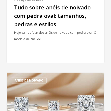
Tudo sobre anéis de noivado
com pedra oval: tamanhos,
pedras e estilos
Hoje vamos falar dos anéis de noivado com pedra oval. O
modelo de anel de…
Lapidações
ANÉIS DE NOIVADO
fancy:
Anel
de
noivado
com