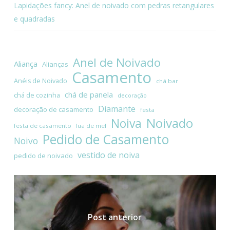
Lapidações fancy: Anel de noivado com pedras retangulares
e quadradas
Anel de Noivado
Aliança
Alianças
Casamento
Anéis de Noivado
chá bar
chá de panela
chá de cozinha
decoração
Diamante
decoração de casamento
festa
Noivado
Noiva
festa de casamento
lua de mel
Pedido de Casamento
Noivo
vestido de noiva
pedido de noivado
Post anterior