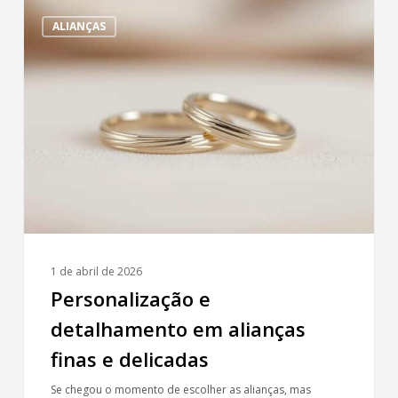
Personalização
ALIANÇAS
e
detalhamento
em
alianças
finas
e
delicadas
1 de abril de 2026
Personalização e
detalhamento em alianças
finas e delicadas
Se chegou o momento de escolher as alianças, mas