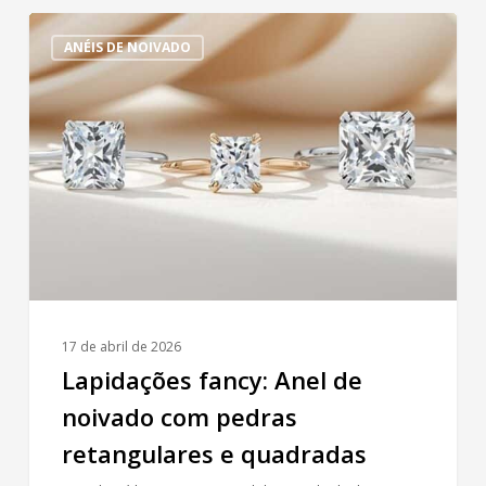
Lapidações
ANÉIS DE NOIVADO
fancy:
Anel
de
noivado
com
pedras
retangulares
e
quadradas
17 de abril de 2026
Lapidações fancy: Anel de
noivado com pedras
retangulares e quadradas