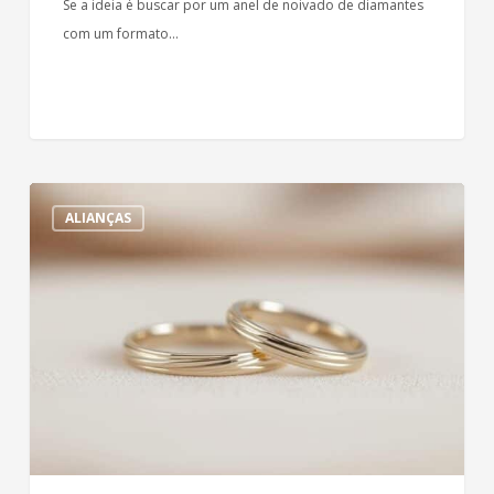
Se a ideia é buscar por um anel de noivado de diamantes
com um formato…
Personalização
ALIANÇAS
e
detalhamento
em
alianças
finas
e
delicadas