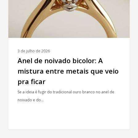
entre
metais
que
veio
pra
ficar
3 de julho de 2026
Anel de noivado bicolor: A
mistura entre metais que veio
pra ficar
Se a ideia é fugir do tradicional ouro branco no anel de
noivado e do…