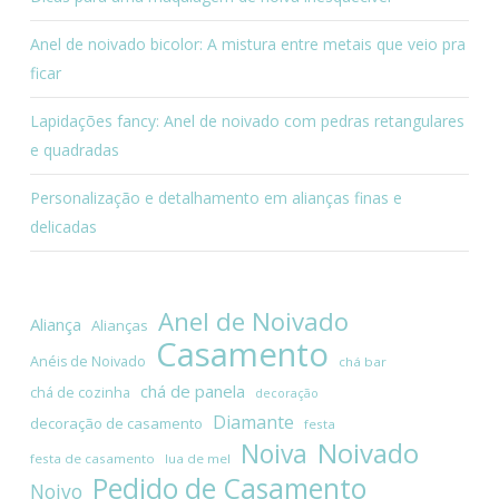
Anel de noivado bicolor: A mistura entre metais que veio pra
ficar
Lapidações fancy: Anel de noivado com pedras retangulares
e quadradas
Personalização e detalhamento em alianças finas e
delicadas
Anel de Noivado
Aliança
Alianças
Casamento
Anéis de Noivado
chá bar
chá de panela
chá de cozinha
decoração
Diamante
decoração de casamento
festa
Noivado
Noiva
festa de casamento
lua de mel
Pedido de Casamento
Noivo