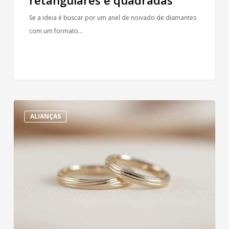
Se a ideia é buscar por um anel de noivado de diamantes
com um formato…
Personalização
ALIANÇAS
e
detalhamento
em
alianças
finas
e
delicadas