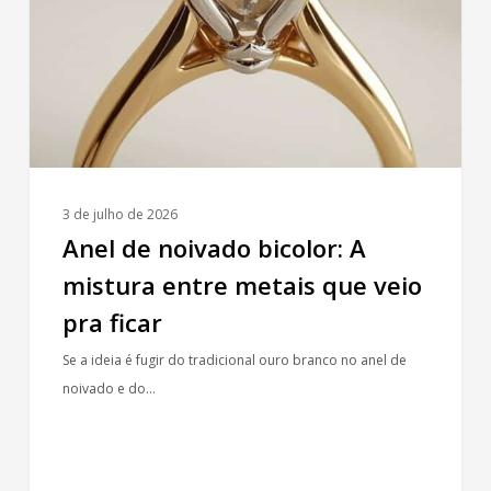
A
mistura
entre
metais
que
veio
pra
ficar
3 de julho de 2026
Anel de noivado bicolor: A
mistura entre metais que veio
pra ficar
Se a ideia é fugir do tradicional ouro branco no anel de
noivado e do…