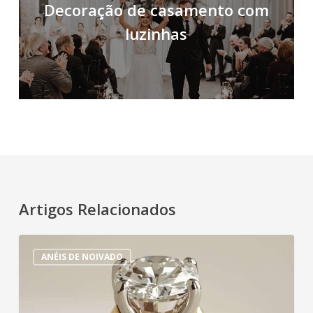
Decoração de casamento com
luzinhas
Artigos Relacionados
Anel
ANÉIS DE NOIVADO
de
noivado
bicolor: