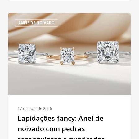
Lapidações
ANÉIS DE NOIVADO
fancy:
Anel
de
noivado
com
pedras
retangulares
e
quadradas
17 de abril de 2026
Lapidações fancy: Anel de
noivado com pedras
retangulares e quadradas