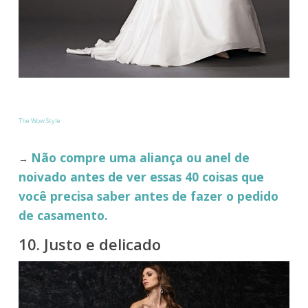
The Wow Style
Não compre uma aliança ou anel de
→
noivado antes de ver essas 40 coisas que
você precisa saber antes de fazer o pedido
de casamento.
10. Justo e delicado