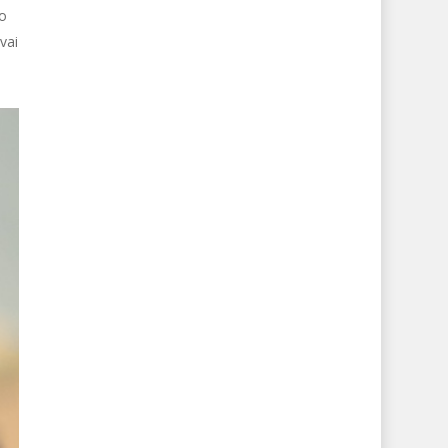
o
vai