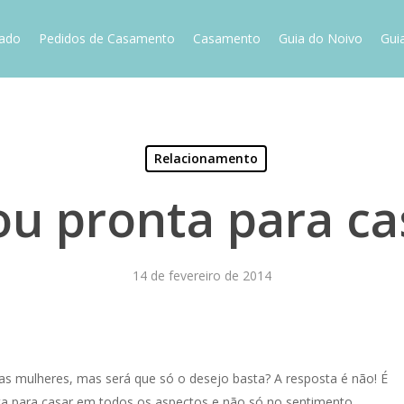
vado
Pedidos de Casamento
Casamento
Guia do Noivo
Gui
Relacionamento
ou pronta para ca
14 de fevereiro de 2014
as mulheres, mas será que só o desejo basta? A resposta é não! É
nta para casar em todos os aspectos e não só no sentimento.