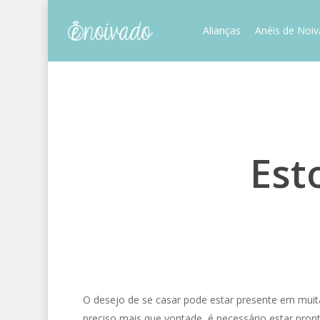
Skip
to
Alianças
Anéis de Noi
main
content
Est
O desejo de se casar pode estar presente em muit
preciso mais que vontade, é necessário estar pro