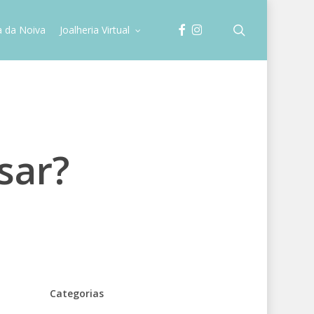
facebook
instagram
search
a da Noiva
Joalheria Virtual
sar?
Categorias