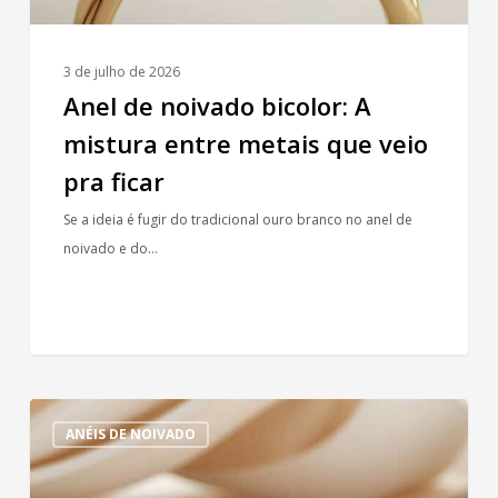
veio
pra
ficar
3 de julho de 2026
Anel de noivado bicolor: A
mistura entre metais que veio
pra ficar
Se a ideia é fugir do tradicional ouro branco no anel de
noivado e do…
Lapidações
ANÉIS DE NOIVADO
fancy:
Anel