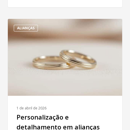
Personalização
ALIANÇAS
e
detalhamento
em
alianças
finas
e
delicadas
1 de abril de 2026
Personalização e
detalhamento em alianças