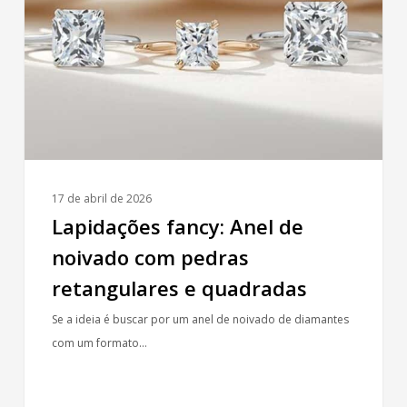
de
noivado
com
pedras
retangulares
e
quadradas
17 de abril de 2026
Lapidações fancy: Anel de
noivado com pedras
retangulares e quadradas
Se a ideia é buscar por um anel de noivado de diamantes
com um formato…