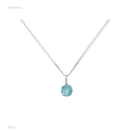
Borhseims
Argos