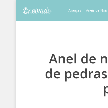
Skip
to
Alianças
Anéis de Noi
main
content
Anel de n
de pedras