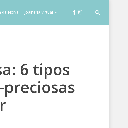
facebook
instagram
search
a da Noiva
Joalheria Virtual
a: 6 tipos
-preciosas
r