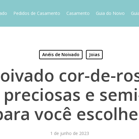
vado
Pedidos de Casamento
Casamento
Guia do Noivo
Gui
Anéis de Noivado
Joias
oivado cor-de-ros
 preciosas e semi
para você escolhe
1 de junho de 2023