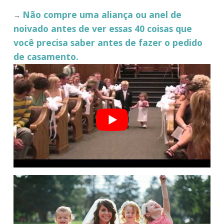
Não compre uma aliança ou anel de
→
noivado antes de ver essas 40 coisas que
você precisa saber antes de fazer o pedido
de casamento.