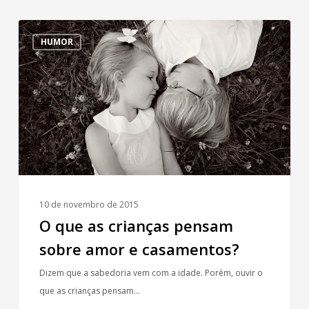
O
HUMOR
que
as
crianças
pensam
sobre
amor
e
casamentos?
10 de novembro de 2015
O que as crianças pensam
sobre amor e casamentos?
Dizem que a sabedoria vem com a idade. Porém, ouvir o
que as crianças pensam…