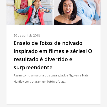
de
noivado
inspirado
em
filmes
e
20 de abril de 2018
séries!
Ensaio de fotos de noivado
O
inspirado em filmes e séries! O
resultado
é
resultado é divertido e
divertido
surpreendente
e
Assim como a maioria dos casais, Jackie Nguyen e Nate
surpreendente
Huntley contrataram um fotógrafo às…