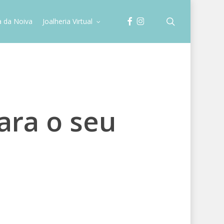
facebook
instagram
search
a da Noiva
Joalheria Virtual
ara o seu