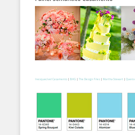
Inesquecível Casamento
|
BHG
|
The Design Files
|
Martha Stewart
|
Quero 