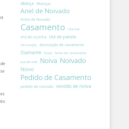
Aliança
Alianças
Anel de Noivado
xa
Anéis de Noivado
Casamento
chá bar
chá de panela
chá de cozinha
decoração de casamento
decoração
Diamante
festa
festa de casamento
Noivado
Noiva
lua de mel
sde
Noivo
 se
Pedido de Casamento
vestido de noiva
pedido de noivado
hes
nto