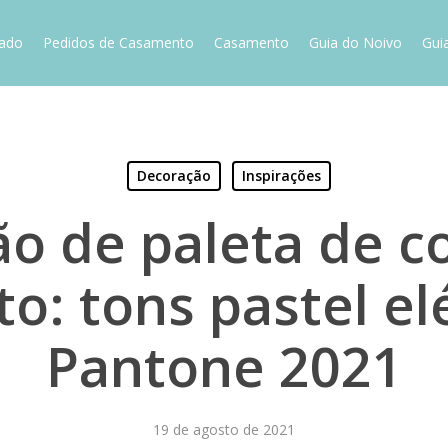
vado
Pedidos de Casamento
Casamento
Guia do Noivo
Gui
Decoração
Inspirações
ão de paleta de c
: tons pastel el
Pantone 2021
19 de agosto de 2021