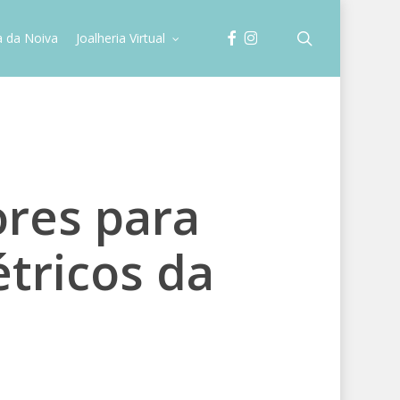
facebook
instagram
search
a da Noiva
Joalheria Virtual
ores para
étricos da