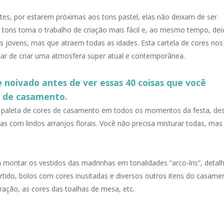
s, por estarem próximas aos tons pastel, elas não deixam de ser
 tons torna o trabalho de criação mais fácil e, ao mesmo tempo, dei
s jovens, mas que atraem todas as idades. Esta cartela de cores nos
ar de criar uma atmosfera super atual e contemporânea.
noivado antes de ver essas 40 coisas que você
o de casamento.
a paleta de cores de casamento em todos os momentos da festa, de
s com lindos arranjos florais. Você não precisa misturar todas, mas
 montar os vestidos das madrinhas em tonalidades “arco-íris”, detal
ido, bolos com cores inusitadas e diversos outros itens do casame
ração, as cores das toalhas de mesa, etc.