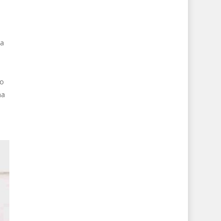
 a
co
ma