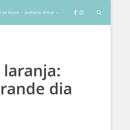
facebook
instagram
search
a da Noiva
Joalheria Virtual
laranja:
grande dia