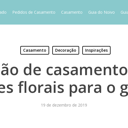
vado
Pedidos de Casamento
Casamento
Guia do Noivo
Gui
Casamento
Decoração
Inspirações
ão de casamento 
es florais para o 
19 de dezembro de 2019