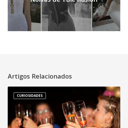
Artigos Relacionados
15
CURIOSIDADES
castigos
para
a
despedida
de