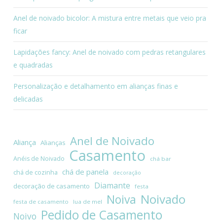
Anel de noivado bicolor: A mistura entre metais que veio pra
ficar
Lapidações fancy: Anel de noivado com pedras retangulares
e quadradas
Personalização e detalhamento em alianças finas e
delicadas
Anel de Noivado
Aliança
Alianças
Casamento
Anéis de Noivado
chá bar
chá de panela
chá de cozinha
decoração
Diamante
decoração de casamento
festa
Noivado
Noiva
festa de casamento
lua de mel
Pedido de Casamento
Noivo