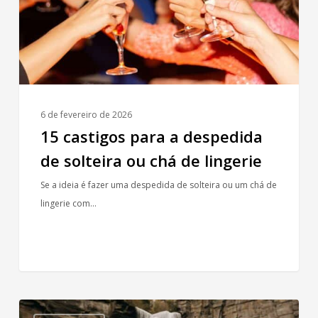
solteira
ou
chá
de
lingerie
6 de fevereiro de 2026
15 castigos para a despedida
de solteira ou chá de lingerie
Se a ideia é fazer uma despedida de solteira ou um chá de
lingerie com…
Inspirações