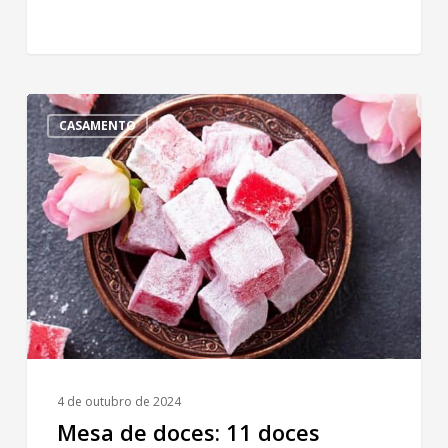
Mesa
CASAMENTO
de
doces:
11
doces
árabes
para
surpreender
seus
convidados
4 de outubro de 2024
Mesa de doces: 11 doces