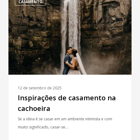
CASAMENTO
de
casamento
na
cachoeira
12 de setembro de 2025
Inspirações de casamento na
cachoeira
Se a ideia é se casar em um ambiente intimista e com
muito significado, casar-se…