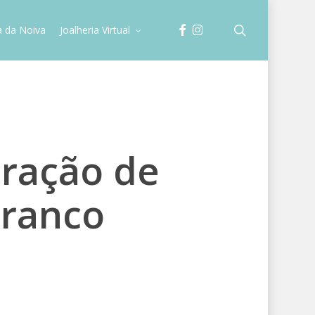
facebook
instagram
search
a da Noiva
Joalheria Virtual
oração de
branco