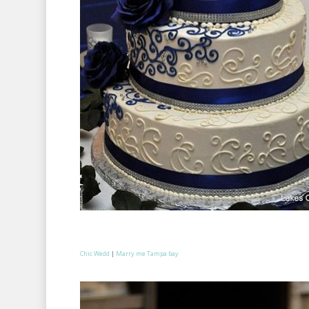
Chic Wedd
|
Marry me Tampa bay