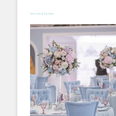
Kati e Kav
|
The Knot