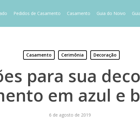
vado
Pedidos de Casamento
Casamento
Guia do Noivo
Gui
Casamento
Cerimônia
Decoração
ões para sua dec
ento em azul e 
6 de agosto de 2019