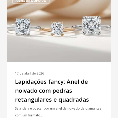
ANÉIS DE NOIVADO
fancy:
Anel
de
noivado
com
pedras
retangulares
e
quadradas
17 de abril de 2026
Lapidações fancy: Anel de
noivado com pedras
retangulares e quadradas
Se a ideia é buscar por um anel de noivado de diamantes
com um formato…