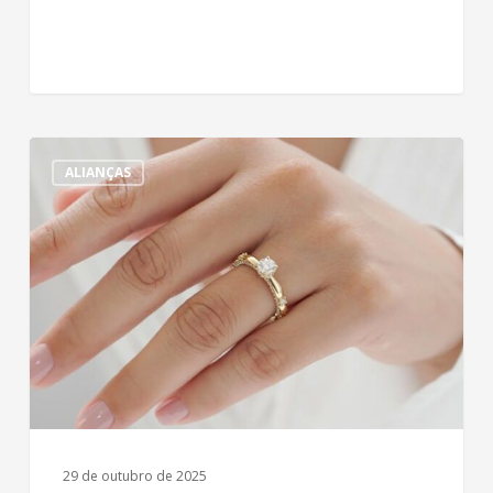
Joias
ALIANÇAS
paradas:
saiba
como
transformá-
las
em
novas
conquistas
29 de outubro de 2025