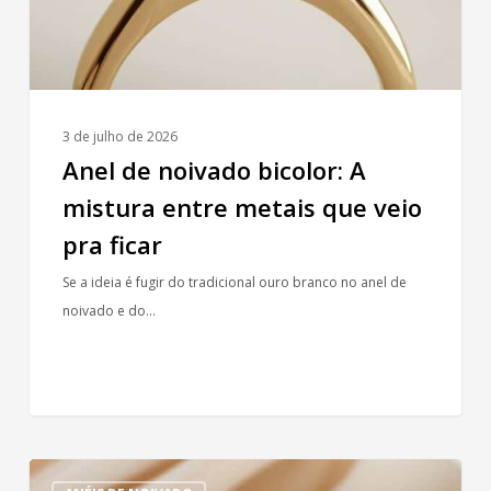
metais
que
veio
pra
ficar
3 de julho de 2026
Anel de noivado bicolor: A
mistura entre metais que veio
pra ficar
Se a ideia é fugir do tradicional ouro branco no anel de
noivado e do…
Lapidações