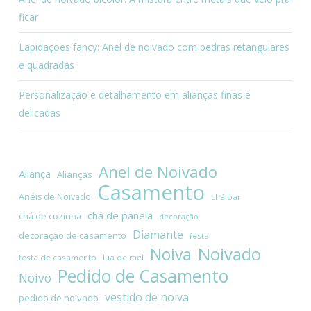
ficar
Lapidações fancy: Anel de noivado com pedras retangulares
e quadradas
Personalização e detalhamento em alianças finas e
delicadas
Anel de Noivado
Aliança
Alianças
Casamento
Anéis de Noivado
chá bar
chá de panela
chá de cozinha
decoração
Diamante
decoração de casamento
festa
Noivado
Noiva
festa de casamento
lua de mel
Pedido de Casamento
Noivo
vestido de noiva
pedido de noivado