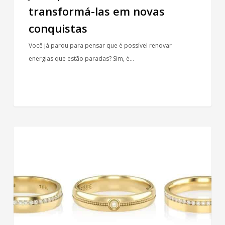
transformá-las em novas
conquistas
Você já parou para pensar que é possível renovar
energias que estão paradas? Sim, é…
Alianças
ALIANÇAS
com
diamantes:
elegância
para
homens
e
mulheres