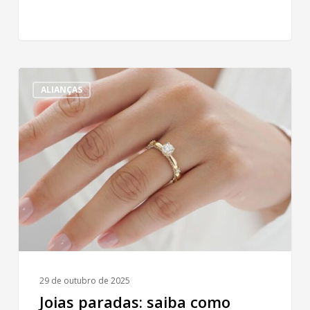
Joias
ALIANÇAS
paradas:
saiba
como
transformá-
las
em
novas
conquistas
29 de outubro de 2025
Joias paradas: saiba como