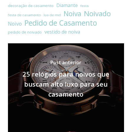
Diamante
decoração de casamento
festa
Noivado
Noiva
festa de casamento
lua de mel
Pedido de Casamento
Noivo
vestido de noiva
pedido de noivado
Post anterior
25 relógios para noivos que
buscam alto luxo para seu
casamento