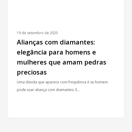
que
amam
pedras
preciosas
19 de setembro de 2025
Alianças com diamantes:
elegância para homens e
mulheres que amam pedras
preciosas
Uma dúvida que aparece com frequência é se homem
pode usar aliança com diamantes. E…