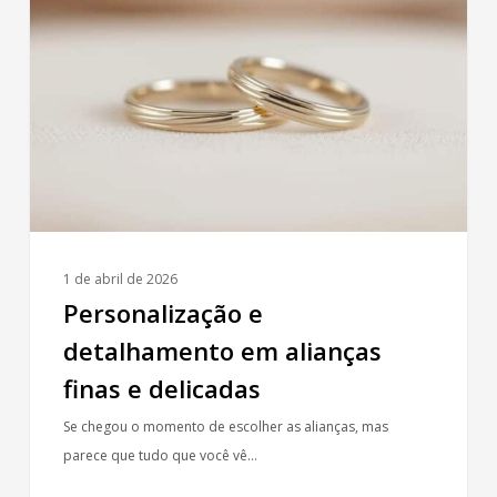
detalhamento
em
alianças
finas
e
delicadas
1 de abril de 2026
Personalização e
detalhamento em alianças
finas e delicadas
Se chegou o momento de escolher as alianças, mas
parece que tudo que você vê…