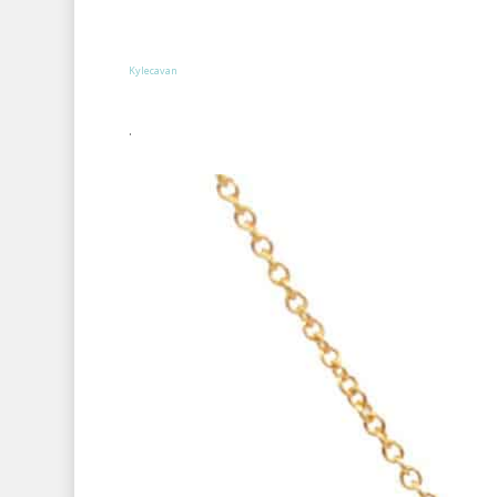
Kylecavan
.