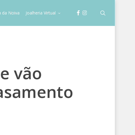
facebook
instagram
search
a da Noiva
Joalheria Virtual
ue vão
casamento