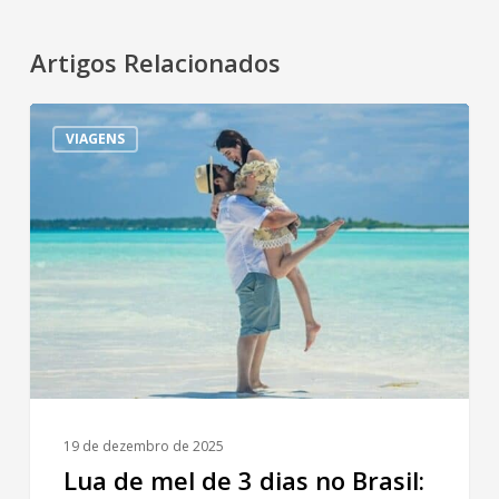
Artigos Relacionados
Lua
VIAGENS
de
mel
de
3
dias
no
Brasil:
5
destinos
românticos
e
19 de dezembro de 2025
inesquecíveis
Lua de mel de 3 dias no Brasil: