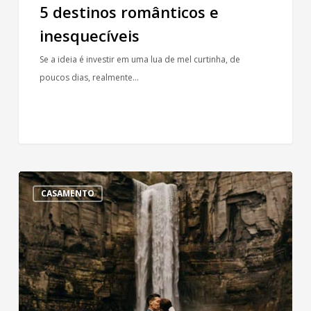
5 destinos românticos e
inesquecíveis
Se a ideia é investir em uma lua de mel curtinha, de
poucos dias, realmente…
Inspirações
CASAMENTO
de
casamento
na
cachoeira