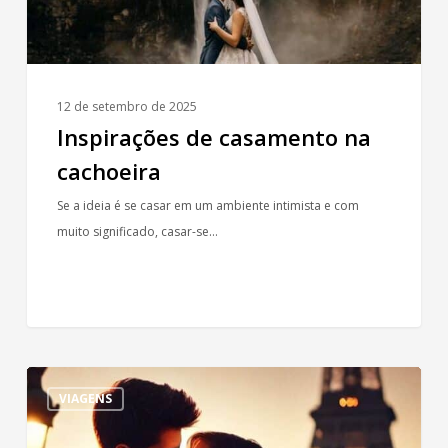
12 de setembro de 2025
Inspirações de casamento na
cachoeira
Se a ideia é se casar em um ambiente intimista e com
muito significado, casar-se…
Vale
VIAGENS
a
pena