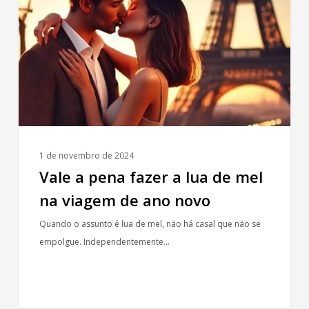
fazer
a
lua
de
mel
na
viagem
de
ano
1 de novembro de 2024
novo
Vale a pena fazer a lua de mel
na viagem de ano novo
Quando o assunto é lua de mel, não há casal que não se
empolgue. Independentemente…