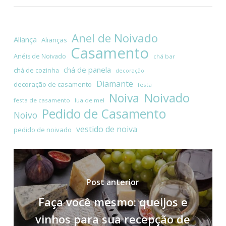
Anel de Noivado
Aliança
Alianças
Casamento
Anéis de Noivado
chá bar
chá de panela
chá de cozinha
decoração
Diamante
decoração de casamento
festa
Noivado
Noiva
festa de casamento
lua de mel
Pedido de Casamento
Noivo
vestido de noiva
pedido de noivado
Post anterior
Faça você mesmo: queijos e
vinhos para sua recepção de