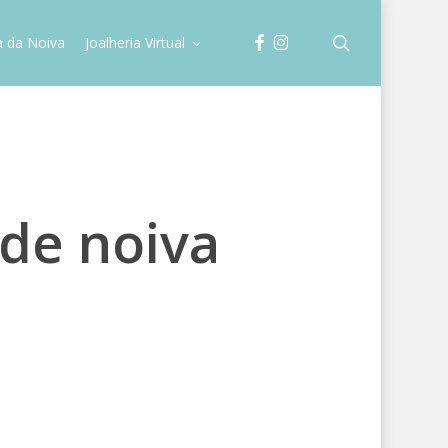
facebook
instagram
search
a da Noiva
Joalheria Virtual
 de noiva