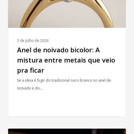
metais
que
veio
pra
ficar
3 de julho de 2026
Anel de noivado bicolor: A
mistura entre metais que veio
pra ficar
Se a ideia é fugir do tradicional ouro branco no anel de
noivado e do…
9