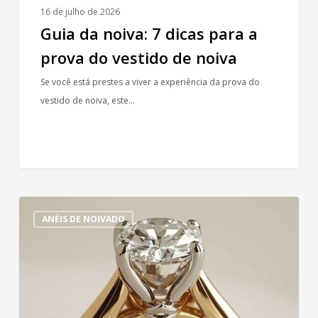
noiva
16 de julho de 2026
Guia da noiva: 7 dicas para a
prova do vestido de noiva
Se você está prestes a viver a experiência da prova do
vestido de noiva, este…
Anel
ANÉIS DE NOIVADO
de
noivado
bicolor:
A
mistura
entre