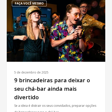
FAÇA VOCÊ MESMO
brincadeiras
para
deixar
o
seu
chá-
bar
ainda
mais
divertido
5 de dezembro de 2025
9 brincadeiras para deixar o
seu chá-bar ainda mais
divertido
Se a ideia é distrair os seus convidados, preparar opções