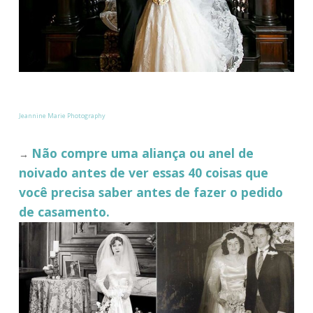
Jeannine Marie Photography
Não compre uma aliança ou anel de
→
noivado antes de ver essas 40 coisas que
você precisa saber antes de fazer o pedido
de casamento.