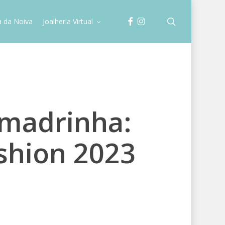
facebook
instagram
search
a da Noiva
Joalheria Virtual
 madrinha:
shion 2023