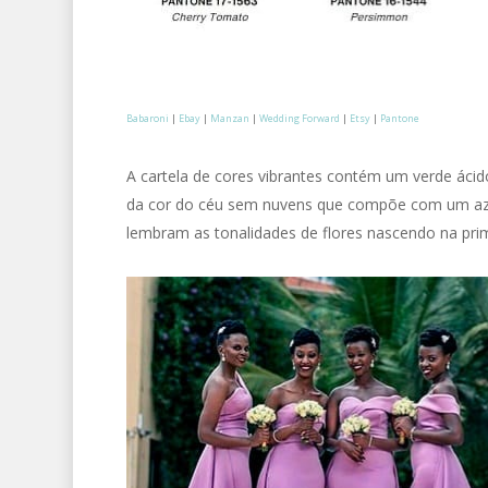
Babaroni
|
Ebay
|
Manzan
|
Wedding Forward
|
Etsy
|
Pantone
A cartela de cores vibrantes contém um verde ácid
da cor do céu sem nuvens que compõe com um azul 
lembram as tonalidades de flores nascendo na pri