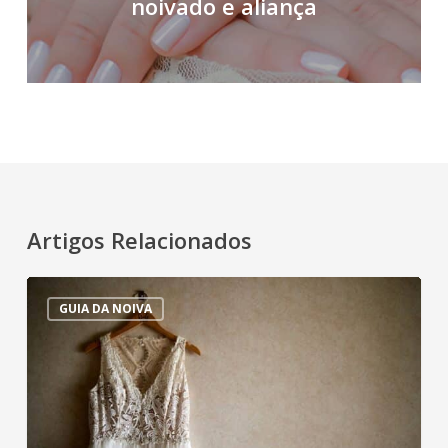
noivado e aliança
Artigos Relacionados
Guia
GUIA DA NOIVA
da
noiva:
7
dicas
para
a