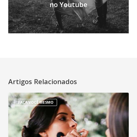
no Youtube
Artigos Relacionados
Dicas
FAÇA VOCÊ MESMO
para
uma
maquiagem
de
noiva