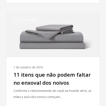
11
GUIA DA NOIVA
itens
que
não
podem
faltar
no
enxoval
dos
1 de outubro de 2019
noivos
11 itens que não podem faltar
no enxoval dos noivos
Conforme o relacionamento do casal vai ficando sério, as
mães e avós dos noivos começam…