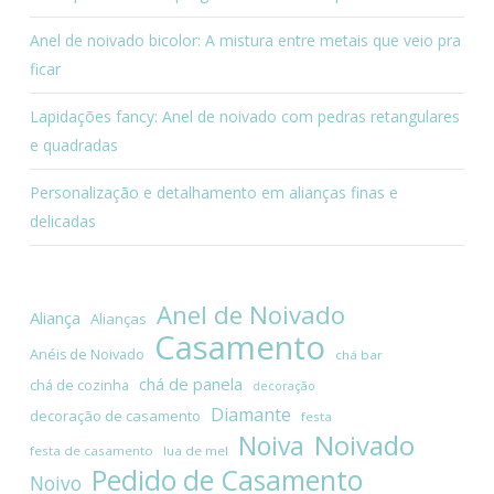
Anel de noivado bicolor: A mistura entre metais que veio pra
ficar
Lapidações fancy: Anel de noivado com pedras retangulares
e quadradas
Personalização e detalhamento em alianças finas e
delicadas
Anel de Noivado
Aliança
Alianças
Casamento
Anéis de Noivado
chá bar
chá de panela
chá de cozinha
decoração
Diamante
decoração de casamento
festa
Noivado
Noiva
festa de casamento
lua de mel
Pedido de Casamento
Noivo