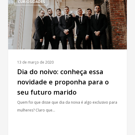
CURIOSIDADES
do
noivo:
conheça
essa
novidade
e
proponha
para
13 de março de 2020
o
Dia do noivo: conheça essa
seu
novidade e proponha para o
futuro
marido
seu futuro marido
Quem foi que disse que dia da noiva é algo exclusivo para
mulheres? Claro que…