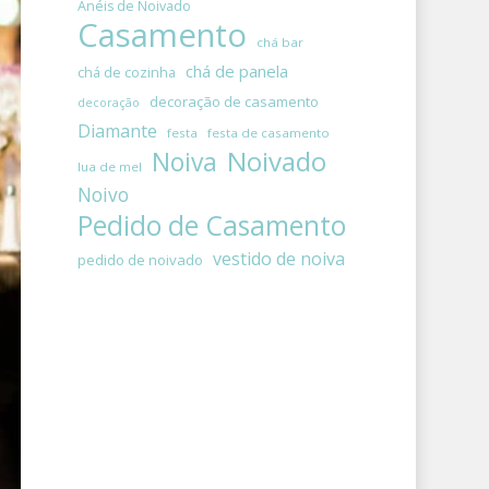
Anéis de Noivado
Casamento
chá bar
chá de panela
chá de cozinha
decoração de casamento
decoração
Diamante
festa
festa de casamento
Noivado
Noiva
lua de mel
Noivo
Pedido de Casamento
vestido de noiva
pedido de noivado