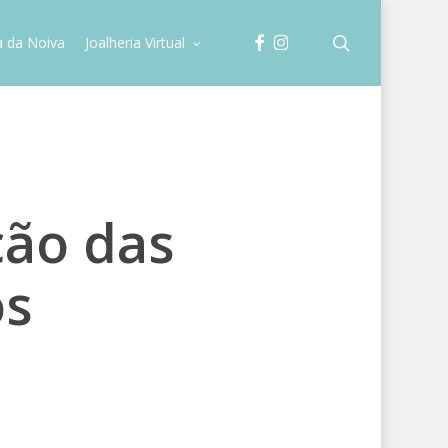
facebook
instagram
search
a da Noiva
Joalheria Virtual
ção das
os