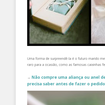
Uma forma de surpreendê-la é o futuro marido mes
raro para a ocasião, como as famosas caixinhas fe
Não compre uma aliança ou anel de 
→
precisa saber antes de fazer o pedid