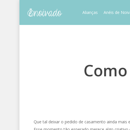
Skip
to
Alianças
Anéis de Noi
main
content
Como 
Que tal deixar o pedido de casamento ainda mais es
Esse momento tão esperado merece algo criativo e 