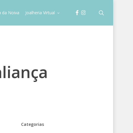
facebook
instagram
search
a da Noiva
Joalheria Virtual
liança
Categorias