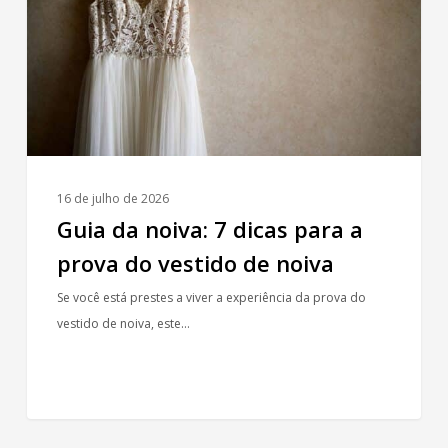
dicas
para
a
prova
do
vestido
de
noiva
16 de julho de 2026
Guia da noiva: 7 dicas para a
prova do vestido de noiva
Se você está prestes a viver a experiência da prova do
vestido de noiva, este…