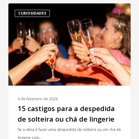
15
CURIOSIDADES
castigos
para
a
despedida
de
solteira
ou
chá
de
lingerie
6 de fevereiro de 2026
15 castigos para a despedida
de solteira ou chá de lingerie
Se a ideia é fazer uma despedida de solteira ou um chá de
lingerie com…