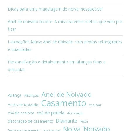
Dicas para uma maquiagem de noiva inesquecível
Anel de noivado bicolor: A mistura entre metais que veio pra
ficar
Lapidações fancy: Anel de noivado com pedras retangulares
e quadradas
Personalização e detalhamento em alianças finas e
delicadas
Anel de Noivado
Aliança
Alianças
Casamento
Anéis de Noivado
chá bar
chá de panela
chá de cozinha
decoração
Diamante
decoração de casamento
festa
Noivado
Noiva
festa de casamento
lua de mel