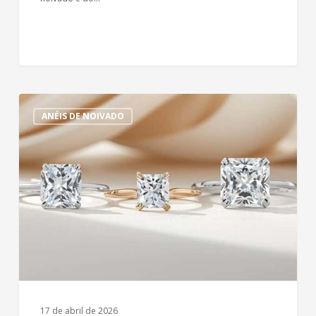
Lapidações
ANÉIS DE NOIVADO
fancy:
Anel
de
noivado
com
pedras
retangulares
e
quadradas
17 de abril de 2026