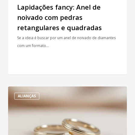
Lapidações fancy: Anel de
noivado com pedras
retangulares e quadradas
Se a ideia é buscar por um anel de noivado de diamantes
com um formato…
Personalização
ALIANÇAS
e
detalhamento
em
alianças
finas