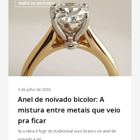
ANÉIS DE NOIVADO
de
noivado
bicolor:
A
mistura
entre
metais
que
veio
pra
ficar
3 de julho de 2026
Anel de noivado bicolor: A
mistura entre metais que veio
pra ficar
Se a ideia é fugir do tradicional ouro branco no anel de
noivado e do…