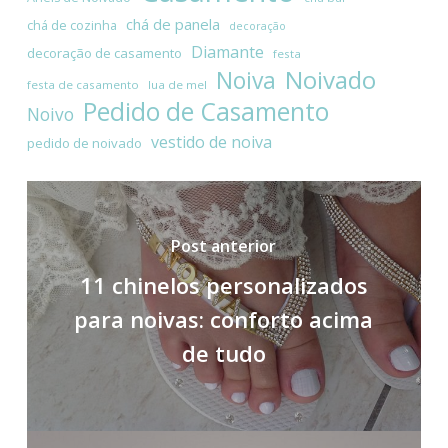
chá de panela
chá de cozinha
decoração
Diamante
decoração de casamento
festa
Noivado
Noiva
festa de casamento
lua de mel
Pedido de Casamento
Noivo
vestido de noiva
pedido de noivado
Post anterior
11 chinelos personalizados
para noivas: conforto acima
de tudo