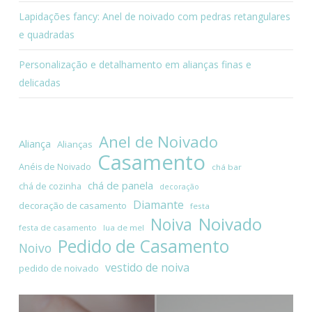
Lapidações fancy: Anel de noivado com pedras retangulares
e quadradas
Personalização e detalhamento em alianças finas e
delicadas
Anel de Noivado
Aliança
Alianças
Casamento
Anéis de Noivado
chá bar
chá de panela
chá de cozinha
decoração
Diamante
decoração de casamento
festa
Noivado
Noiva
festa de casamento
lua de mel
Pedido de Casamento
Noivo
vestido de noiva
pedido de noivado